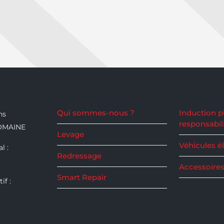
Qui sommes-nous ?
Induction p
ns
responsabil
OMAINE
Levage
Véhicules é
l :
Redressage
Accessoires
Smart Repair
if :