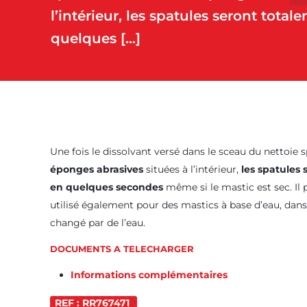
l’intérieur, les spatules seront tota
quelques
[…]
Une fois le dissolvant versé dans le sceau du nettoie sp
éponges abrasives
situées à l’intérieur,
les spatules
en quelques secondes
même si le mastic est sec. Il
utilisé également pour des mastics à base d’eau, dans 
changé par de l’eau.
DOCUMENTS A TELECHARGER
Informations complémentaires
REF : RR767471