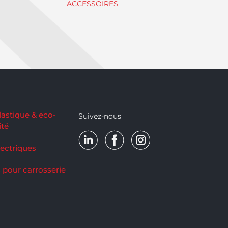
ACCESSOIRES
lastique & eco-
Suivez-nous
ité
lectriques
 pour carrosserie