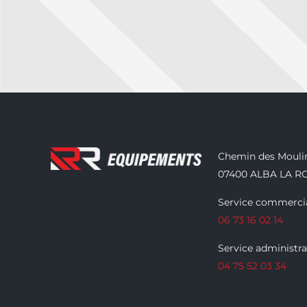
Chemin des Mouli
07400 ALBA LA R
Service commercia
06 73 16 02 14
Service administrat
04 75 52 03 34