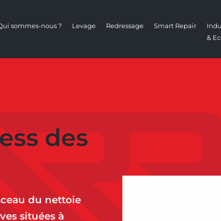
Qui sommes-nous ?
Levage
Redressage
Smart Repair
Indu
& Ec
ess des
 sceau du nettoie
ves situées à