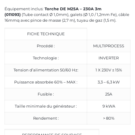
Équipement inclus:
Torche DE M25A – 230A 3m
(011093)
(Tube contact Ø 1,0mm), galets (Ø 1,0 / 1,2mm Fe), câble
16mmq avec pince de masse (2,7 m), tuyau de gaz (1,5 m).
FICHE TECHNIQUE
Procédé :
MULTIPROCESS
Technologie :
INVERTER
Tension d’alimentation 50/60 Hz:
1 X 230V ± 15%
Puissance absorbée 60% – MAX :
3,3 – 6,3 kW
Fusible :
25A
Taille minimale du générateur :
9 kWA
Rendement :
> 80%